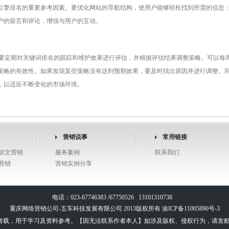
引擎排名的重要参考因素。要优化网站的导航结构，使用户能够轻松找到所需的信息
户的留言和评论，增强与用户的互动。
，需要定期对关键词排名的跟踪和维护效果进行评估，并根据评估结果调整策略。可以每
策略的有效性。如果发现某些策略没有达到预期效果，要及时找出原因并进行调整。
，以适应不断变化的市场环境。
营销说事
常用链接
软文营销
服务案例
联系我们
营销
营销实例分享
电话：023-67746383 /67750526 13101310738
重庆网络营销公司-五车科技发展有限公司 2013版权所有
渝ICP备11005890号-3
，用于学习及资料参考。【因无法联系作者本人】如涉及版权、侵权行为，请发邮件至 603