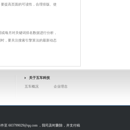
；要提高页面的可读性，合理排版、使
周或每月对关键词排名数据进行分析，
同时，要关注搜索引擎算法的最新动态
关于五车科技
五车概况
企业理念
799029@qq.com ，我司及时删除，并支付稿