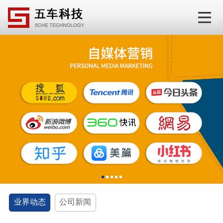
1
2
3
4
5
业界动态
公司新闻