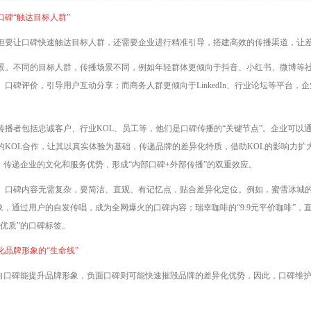
碑“触达目标人群”
但要让口碑快速触达目标人群，还需要企业进行精准引导，搭建高效的传播渠道，让差
景。不同的目标人群，传播场景不同，例如年轻群体更倾向于抖音、小红书、微博等
口碑评价，引导用户互动分享；而商务人群更倾向于LinkedIn、行业论坛等平台，
。
传播者包括忠诚客户、行业KOL、员工等，他们是口碑传播的“关键节点”。企业可以
的KOL合作，让其以真实体验为基础，传递品牌的差异化特质，借助KOL的影响力扩
，传递企业的文化和服务优势，形成“内部口碑+外部传播”的双重效应。
。口碑内容无需复杂，要简洁、直观、有记忆点，贴合差异化定位。例如，蜜雪冰城的
象，通过用户的自发传唱，成为全网爆火的口碑内容；瑞幸咖啡的“9.9元平价咖啡”
优质”的口碑标签。
品牌形象的“生命线”
正向口碑能提升品牌形象，负面口碑则可能快速摧毁品牌的差异化优势，因此，口碑维