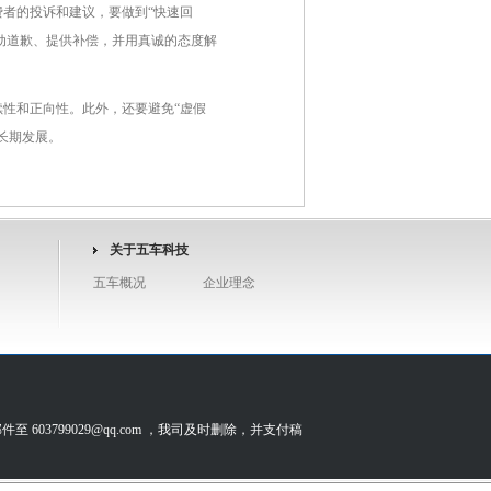
者的投诉和建议，要做到“快速回
动道歉、提供补偿，并用真诚的态度解
性和正向性。此外，还要避免“虚假
长期发展。
关于五车科技
五车概况
企业理念
799029@qq.com ，我司及时删除，并支付稿