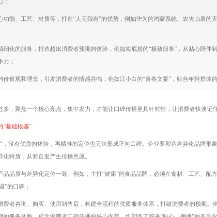
心：
心功能、工艺、材质等，打造“人无我有”的优势，例如华为的鸿蒙系统、农夫山泉的
精细化的服务，打造超出消费者预期的体验，例如海底捞的“极致服务”，从贴心陪伴到
争力；
的价值观和理念，引发消费者的情感共鸣，例如江小白的“青春文案”，贴合年轻群体的
过多，聚焦一个核心亮点，集中发力，才能让口碑传播更具针对性，让消费者快速记
“基础根基”
馈”，没有优质的体验，再精准的定位也无法形成正向口碑。企业要塑造差异化品牌形
异化特质，从而自发产生传播意愿。
产品品质与差异化定位一致。例如，主打“健康”的食品品牌，必须在食材、工艺、配
谱”的口碑；
消费者咨询、购买、使用到售后，构建全流程的优质服务体系，打破消费者的预期。例
期的服务体验，成为消费者口碑传播的核心内容，也塑造了蔚来“贴心、便捷”的差异