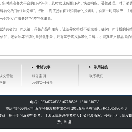
，实时关注各大平台的口碑评价，及时发现负面口碑，快速响应、妥善处理。对于消费
口碑转化为“信任加分项”。例如，海底捞在面对消费者的投诉时，会第一时间响应，主
步强化了“服务好”的差异化形象。
据消费者的口碑反馈，调整产品和服务，让差异化特质不断完善，确保口碑传播的持续
的信任，还会破坏品牌的差异化形象，只有基于真实体验的口碑，才能真正支撑品牌的
营销说事
常用链接
软文营销
服务案例
联系我们
营销
营销实例分享
电话：023-67746383 /67750526 13101310738
重庆网络营销公司-五车科技发展有限公司 2013版权所有
渝ICP备11005890号-3
，用于学习及资料参考。【因无法联系作者本人】如涉及版权、侵权行为，请发邮件至 603
费。谢谢！