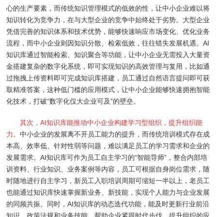
心的生产要素，而传统知识管理模式的低效的性，让中小企业难以将
知识转化为竞争力，在与大型企业的竞争中始终处于劣势。大型企业
凭借完善的知识体系和技术优势，能够快速响应市场变化、优化业务
流程，而中小企业则因知识分散、检索低效，往往错失发展机遇。AI
知识库通过智能检索、知识聚合等功能，让中小企业无需投入大量资
金搭建复杂的数字化系统，即可实现知识的高效管理与复用，比如通
过拖拽上传资料即可完成知识库搭建，员工通过自然语言提问即可获
取精准答案，这种低门槛的应用模式，让中小企业能够快速拥抱智能
化技术，打破“数字化仅大企业可及”的壁垒。
其次，AI知识库能推动中小企业构建学习型组织，提升组织能
力。
中小企业的发展离不开员工能力的提升，而传统培训模式存在成
本高、效率低、针对性弱等问题，难以满足员工的学习需求和企业的
发展需求。AI知识库可作为员工自主学习的“智能导师”，整合内部培
训资料、行业知识、业务案例等内容，员工可根据自身岗位需求，随
时随地进行自主学习，新员工入职培训周期可缩短一半以上，老员工
也能通过知识库快速掌握新业务、新技能，实现个人能力与企业发展
的同频共振。同时，AI知识库的动态迭代功能，能及时更新行业前沿
知识、政策法规和业务技能，帮助企业紧跟时代步伐，提升组织的应