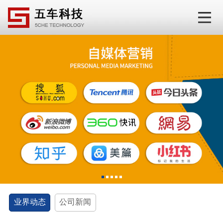
1
2
3
4
5
业界动态
公司新闻