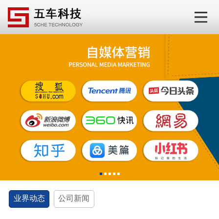
1
2
3
4
5
业界动态
公司新闻