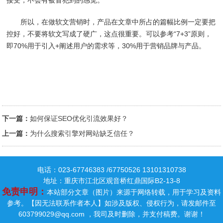
接受，不会有被冒犯到的感觉。
所以，在做软文营销时，产品在文章中所占的篇幅比例一定要把
控好，不要将软文写成了硬广，这点很重要。可以参考“7+3”原则，
即70%用于引入+阐述用户的需求等，30%用于营销品牌与产品。
下一篇：
如何保证SEO优化引流效果好？
上一篇：
为什么搜索引擎对网站缺乏信任？
电话：023-67746383 /67750526 13101310738
地址：重庆市江北区观音桥红鼎国际B2-13-8
免责申明：
本站部分文章（图片）来源于网络转载，用于学习及资料
参考。【因无法联系作者本人】如涉及版权、侵权行为，请发邮件至
603799029@qq.com ，我司及时删除，并支付稿费。谢谢！