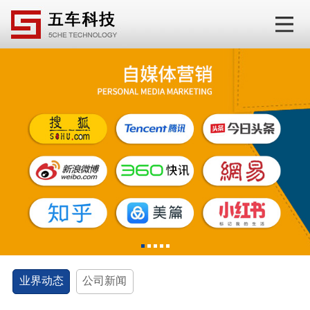
1
2
3
4
5
业界动态
公司新闻