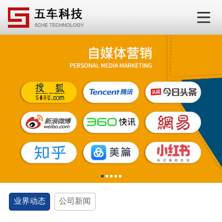
1
2
3
4
5
业界动态
公司新闻