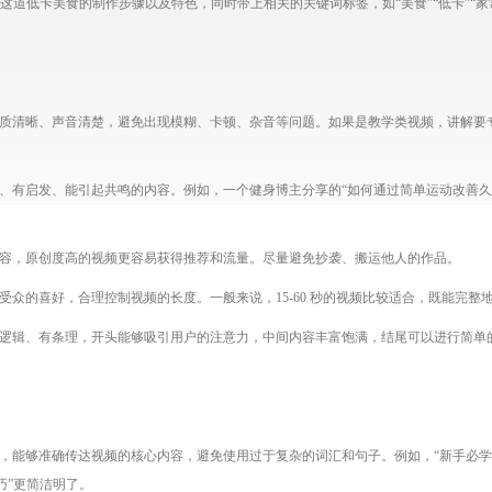
这道低卡美食的制作步骤以及特色，同时带上相关的关键词标签，如“美食”“低卡”“家
质清晰、声音清楚，避免出现模糊、卡顿、杂音等问题。如果是教学类视频，讲解要
、有启发、能引起共鸣的内容。例如，一个健身博主分享的“如何通过简单运动改善久
容，原创度高的视频更容易获得推荐和流量。尽量避免抄袭、搬运他人的作品。
受众的喜好，合理控制视频的长度。一般来说，15-60 秒的视频比较适合，既能完
有逻辑、有条理，开头能够吸引用户的注意力，中间内容丰富饱满，结尾可以进行简单
，能够准确传达视频的核心内容，避免使用过于复杂的词汇和句子。例如，“新手必学
巧”更简洁明了。