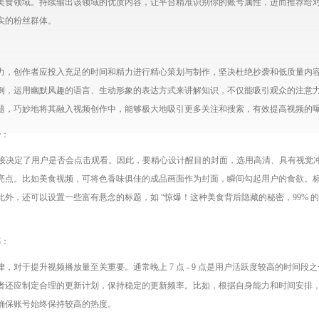
美食领域。持续输出该领域的优质内容，让平台精准识别你的账号属性，进而推荐给
实的粉丝群体。
力，创作者应投入充足的时间和精力进行精心策划与制作，坚决杜绝抄袭和低质量内
例，运用幽默风趣的语言、生动形象的表达方式来讲解知识，不仅能吸引观众的注意
题，巧妙地将其融入视频创作中，能够极大地吸引更多关注和搜索，有效提高视频的
击
：
，直接决定了用户是否会点击观看。因此，要精心设计醒目的封面，选用高清、具有视觉
亮点。比如美食视频，可将色香味俱佳的成品画面作为封面，瞬间勾起用户的食欲。
外，还可以设置一些富有悬念的标题，如 “惊爆！这种美食背后隐藏的秘密，99% 
率
：
，对于提升视频播放量至关重要。通常晚上 7 点 - 9 点是用户活跃度较高的时间
者还应制定合理的更新计划，保持稳定的更新频率。比如，根据自身能力和时间安排
确保账号始终保持较高的热度。