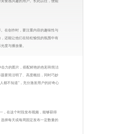
对美食感兴趣的用户。长此以往，便能
容。在创作时，要注重内容的趣味性与
力，还能让他们在轻松愉悦的氛围中有
曝光度与播放量。
冲击力的图片，搭配鲜艳的色彩和简洁
标题要简洁明了、高度概括，同时巧妙
的人都不知道”，充分激发用户的好奇心
段之一，在这个时段发布视频，能够获得
，选择每天或每周固定发布一定数量的