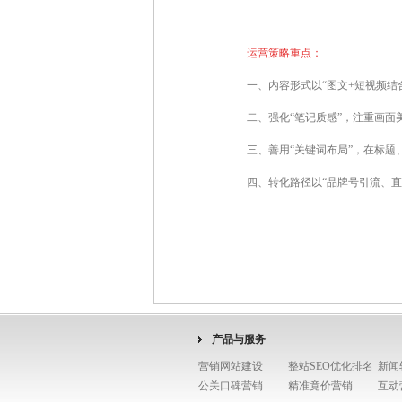
运营策略重点：
一、内容形式以“图文+短视频结
二、强化“笔记质感”，注重画
三、善用“关键词布局”，在标题
四、转化路径以“品牌号引流、直
产品与服务
营销网站建设
整站SEO优化排名
新闻
公关口碑营销
精准竟价营销
互动