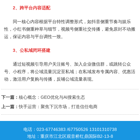
2、跨平台内容适配
同一核心内容根据平台特性调整形式，如抖音侧重节奏与娱乐
性，小红书侧重种草与细节，视频号侧重社交传播，避免原封不动搬
运，保证内容与平台调性一致。
3、公私域闭环搭建
通过短视频引导用户关注账号、加入企业微信群，或跳转公众
号、小程序，将公域流量沉淀至私域；在私域发布专属内容、优惠活
动，激活用户复购与传播，反哺公域流量表现。
下一篇：
核心概念：GEO优化与AI搜索生态
上一篇：
快手运营：聚焦下沉市场，打造信任电商
电话：023-67746383 /67750526 13101310738
地址：重庆市江北区观音桥红鼎国际B2-13-8