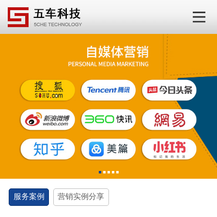
1
2
3
4
5
服务案例
营销实例分享