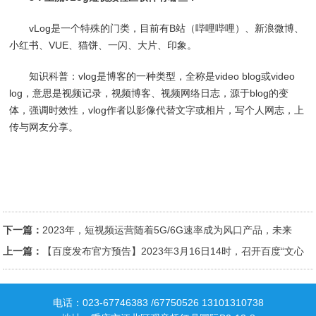
vLog是一个特殊的门类，目前有B站（哔哩哔哩）、新浪微博、
小红书、VUE、猫饼、一闪、大片、印象。
知识科普：vlog是博客的一种类型，全称是video blog或video
log，意思是视频记录，视频博客、视频网络日志，源于blog的变
体，强调时效性，vlog作者以影像代替文字或相片，写个人网志，上
传与网友分享。
下一篇：
2023年，短视频运营随着5G/6G速率成为风口产品，未来
MCN机构更具流量转换优势！
上一篇：
【百度发布官方预告】2023年3月16日14时，召开百度“文心
一言”主题发布会！
电话：023-67746383 /67750526 13101310738